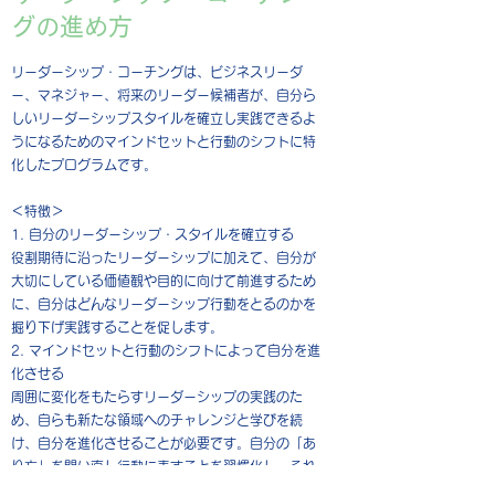
グの進め方
リーダーシップ・コーチングは、ビジネスリーダ
ー、マネジャー、将来のリーダー候補者が、自分ら
しいリーダーシップスタイルを確立し実践できるよ
うになるためのマインドセットと行動のシフトに特
化したプログラムです。
＜特徴＞
1. 自分のリーダーシップ・スタイルを確立する
役割期待に沿ったリーダーシップに加えて、自分が
大切にしている価値観や目的に向けて前進するため
に、自分はどんなリーダーシップ行動をとるのかを
掘り下げ実践することを促します。
2. マインドセットと行動のシフトによって自分を進
化させる
周囲に変化をもたらすリーダーシップの実践のた
め、自らも新たな領域へのチャレンジと学びを続
け、自分を進化させることが必要です。自分の「あ
り方」を問い直し行動に表すことを習慣化し、それ
が周囲にも見える形で進めていきます。